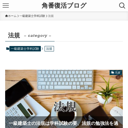
角番復活ブログ
ホーム
一級建築士学科試験
法規
法規
– category –
一級建築士学科試験
法規
法規
一級建築士の法規は学科試験の要、法規の勉強法を過