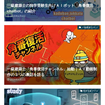
一級建築士の独学受験生向けＡＩボット「角番復活
chatbot」の紹介
2026年4月4日
一級建築士×ＡＩ
一級建築士「角番復活チャンネル」始動｜ＡＩ動画制
作の３つの裏話を語る
2026年4月1日
独学支援アプリ