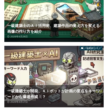
一級建築士のＡＩ活用術、建築作品の覚え方を変える
画像の作り方を紹介
2026年4月28日
一級建築士×ＡＩ
一級建築士が開発、ＡＩボットが計画の要点をキーワ
ードから爆速作成！？
2026年4月17日