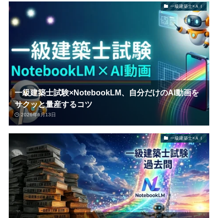
一級建築士×ＡＩ
一級建築士試験×NotebookLM、自分だけのAI動画を
サクッと量産するコツ
2026年6月13日
一級建築士×ＡＩ