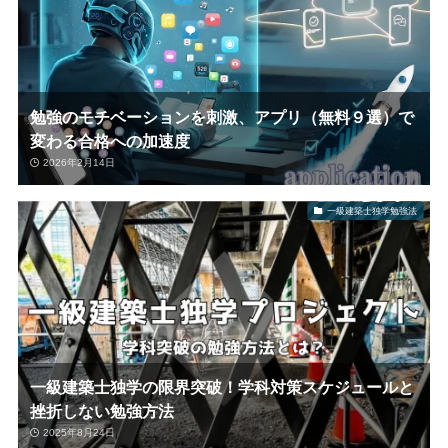
勉強のモチベーションを刺激、アプリ（無料９選）で
変わる合格への加速度
2026年2月14日
一級建築士独学勉強法
一級建築士独学の限界突破！学科対策スケジュールと
挫折しない勉強方法
2025年8月24日