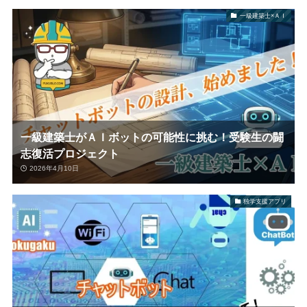
一級建築士×ＡＩ
一級建築士がＡＩボットの可能性に挑む！受験生の闘
志復活プロジェクト
2026年4月10日
独学支援アプリ