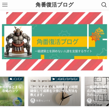
角番復活ブログ
エスキス
一級建築士独学勉強法
キスがまとまら
社会人は必見！勉強時間を２時間
一級建築士製図
、攻略のコツ
確保して成果を３倍にする方法を
点の勉強法と、
教えます。
方のコツ
角番センパイ
角番センパイ