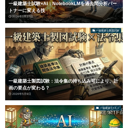
一級建築士試験×AI：NotebookLMを過去問分析パー
トナーに変える技
2026年5月17日
一級建築士製図試験
一級建築士製図試験：法令集の持ち込み可により、計
画の要点が変わる？
2026年5月9日
一級建築士×ＡＩ